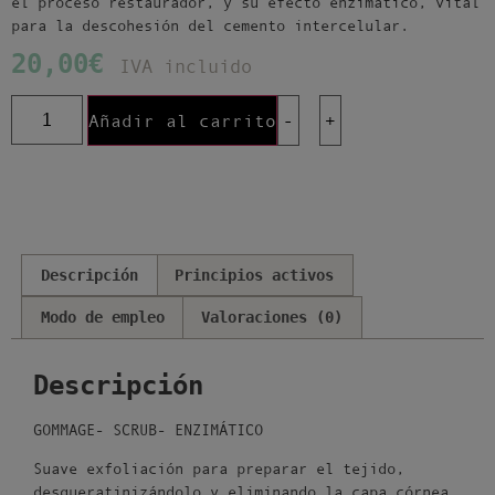
el proceso restaurador, y su efecto enzimático, vital
para la descohesión del cemento intercelular.
20,00
€
IVA incluido
Añadir al carrito
-
+
Descripción
Principios activos
Modo de empleo
Valoraciones (0)
Descripción
GOMMAGE- SCRUB- ENZIMÁTICO
Suave exfoliación para preparar el tejido,
desqueratinizándolo y eliminando la capa córnea