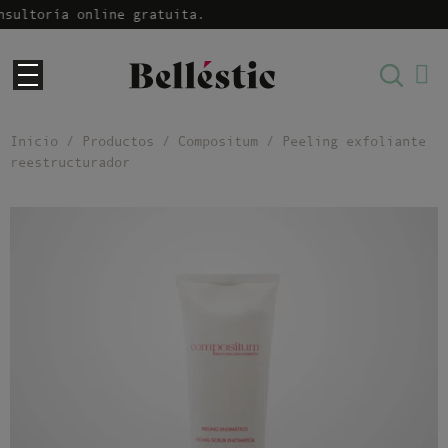
a online gratuita.
Inicio
/
Productos
/
Compositum
/ Peeling exfoliante
reestructurador